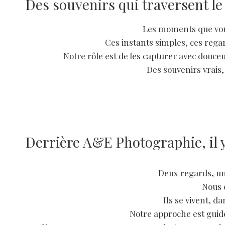
Des souvenirs qui traversent l
Les moments que vous
Ces instants simples, ces rega
Notre rôle est de les capturer avec douceu
Des souvenirs vrais
Derrière A&E Photographie, il y
Deux regards, un
Nous c
Ils se vivent, d
Notre approche est guidé