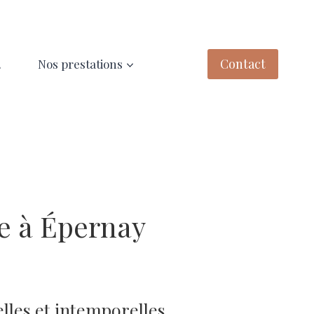
Contact
2
Nos prestations
e à Épernay
lles et intemporelles